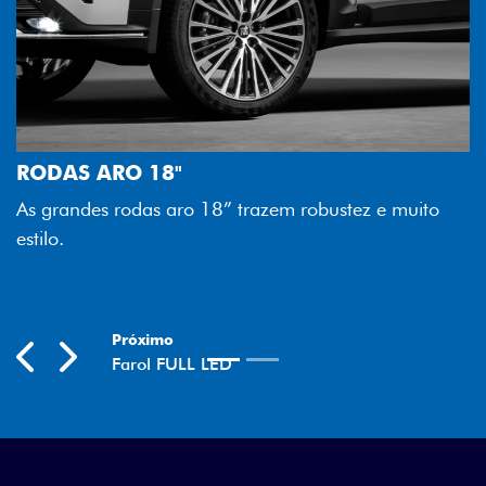
F
T
RODAS ARO 18"
m
As grandes rodas aro 18” trazem robustez e muito
e
estilo.
Previous
Next