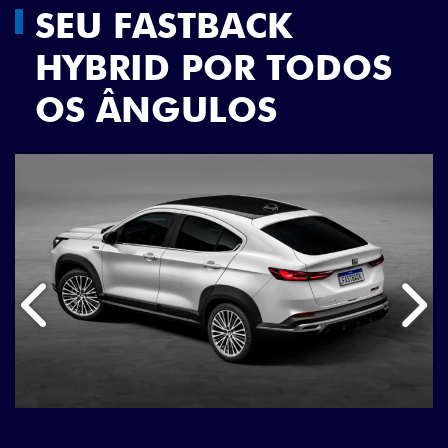
SEU FASTBACK
HYBRID POR TODOS
OS ÂNGULOS
Anterior
Próx