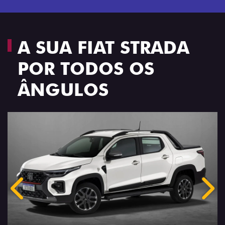
A SUA FIAT STRADA
POR TODOS OS
ÂNGULOS
Anterior
Próx