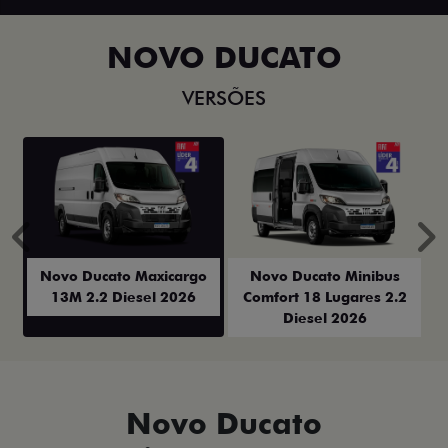
NOVO DUCATO
VERSÕES
Anterior
P
Novo Ducato Maxicargo
Novo Ducato Minibus
13M 2.2 Diesel 2026
Comfort 18 Lugares 2.2
Diesel 2026
Novo Ducato