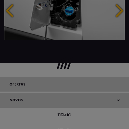
Anterior
Próx
OFERTAS
NOVOS
TITANO