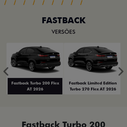
FASTBACK
VERSÕES
Anterior
P
Fastback Turbo 200 Flex
Fastback Limited Edition
AT 2026
Turbo 270 Flex AT 2026
Fastback Turbo 200