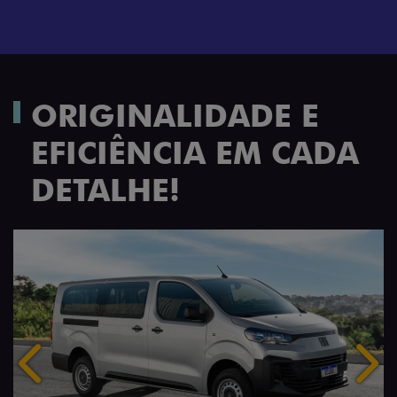
ORIGINALIDADE E
EFICIÊNCIA EM CADA
DETALHE!
Anterior
Próx