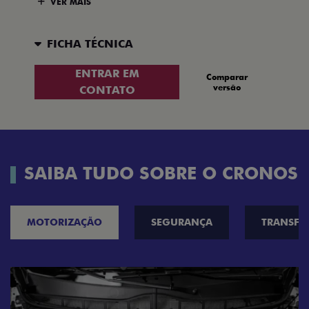
VER MAIS
FICHA TÉCNICA
ENTRAR EM
Comparar
versão
CONTATO
SAIBA TUDO SOBRE O CRONOS
MOTORIZAÇÃO
SEGURANÇA
TRANSF