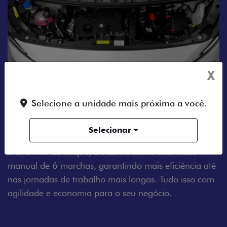
X
Selecione a unidade mais próxima a você.
MOTOR A DIESEL
Tenha um dia a dia sem estresse com o Fiat Scudo.
Selecionar
Equipado com um motor 2.2 Turbo Diesel de 150 cv
e 370 Nm de torque, ele conta com transmissão
manual de 6 marchas, garantindo mais eficiência até
nas jornadas de trabalho mais longas. Tudo isso com
agilidade e economia para o seu negócio.