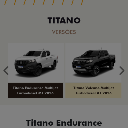
TITANO
VERSÕES
Anterior
P
Titano Endurance Multijet
Titano Volcano Multijet
Turbodiesel MT 2026
Turbodiesel AT 2026
Titano Endurance