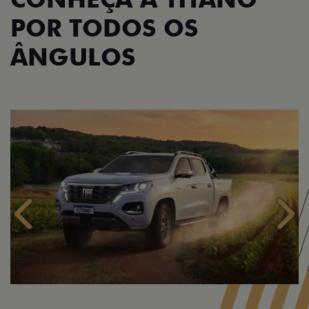
POR TODOS OS
ÂNGULOS
Anterior
Próx