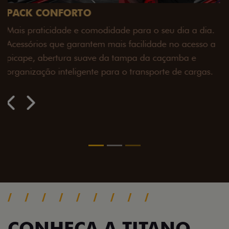
PACK OFF-ROAD
Prepare sua picape para qualquer desafio. O Pack
off-road combina engate de reboque para até 3,5
toneladas, alargadores de para-lamas e overbumper,
oferecendo mais capacidade de reboque, proteção
extra para a carroceria e um visual ainda mais
imponente para enfrentar qualquer terreno com
confiança.
Próximo
Previous
Next
Pack tecnologia
CONHEÇA A TITANO