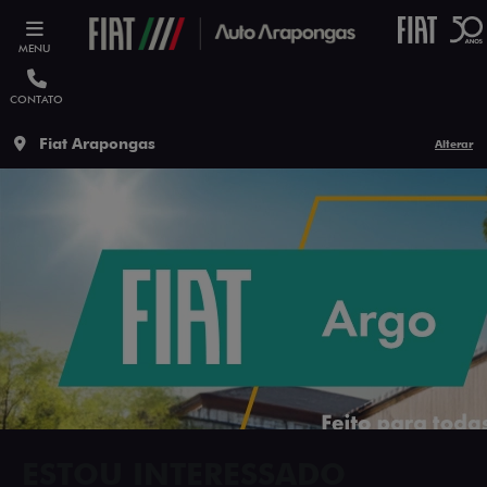
MENU
CONTATO
Fiat Arapongas
Alterar
ESTOU INTERESSADO