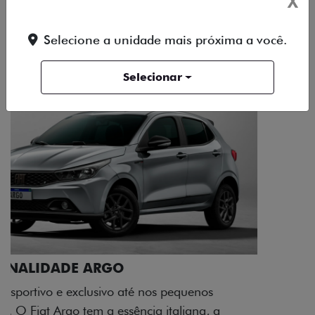
X
DESIGN
TECNOLOGIA
PERFORMANCE
Selecione a unidade mais próxima a você.
Selecionar
ACABAMENTO E DESIGN INTERNO
A flag italiana e o novo logo Fiat também aparecem
no interior do carro, que possui acabamento