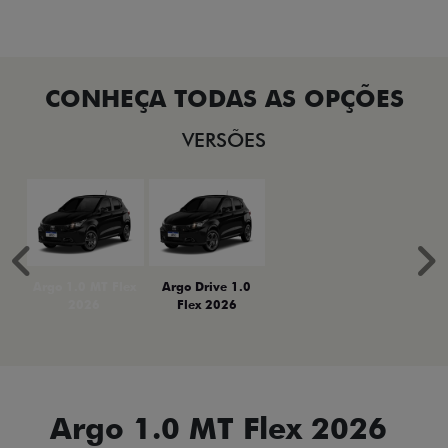
VERSÕES
Anterior
P
Argo 1.0 MT Flex
Argo Drive 1.0
2026
Flex 2026
Argo 1.0 MT Flex 2026