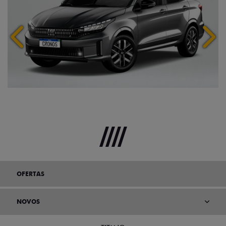
Anterior
Próx
OFERTAS