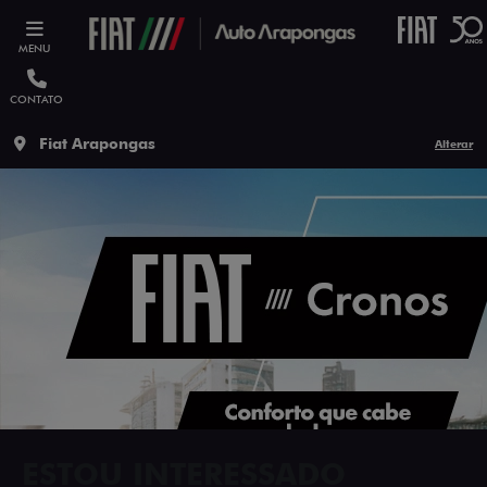
MENU
CONTATO
Fiat Arapongas
Alterar
ESTOU INTERESSADO