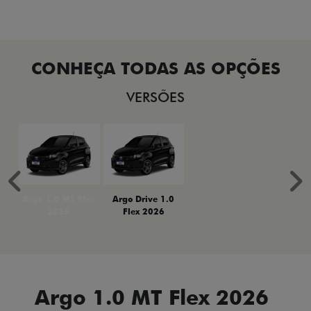
VERSÕES
Anterior
P
Argo 1.0 MT Flex
Argo Drive 1.0
2026
Flex 2026
Argo 1.0 MT Flex 2026