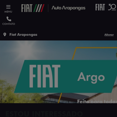
MENU
CONTATO
Fiat Arapongas
Alterar
ESTOU INTERESSADO