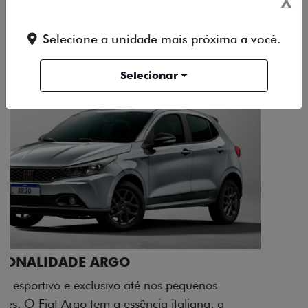
X
DESIGN
TECNOLOGIA
PERFORMANCE
Selecione a unidade mais próxima a você.
Selecionar
ACABAMENTO E DESIGN INTERNO
A flag italiana e o novo logo Fiat também aparecem
no interior do carro, que possui acabamento