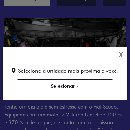
X
Selecione a unidade mais próxima a você.
Selecionar
MOTOR A DIESEL
Tenha um dia a dia sem estresse com o Fiat Scudo.
Equipado com um motor 2.2 Turbo Diesel de 150 cv
e 370 Nm de torque, ele conta com transmissão