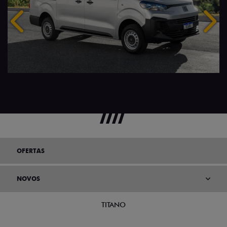
Anterior
Próx
OFERTAS
NOVOS
TITANO