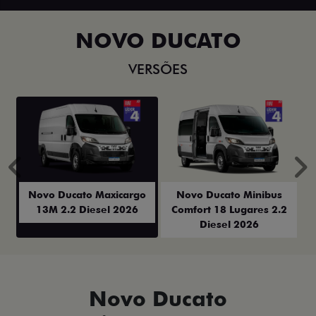
NOVO DUCATO
VERSÕES
Anterior
P
Novo Ducato Maxicargo
Novo Ducato Minibus
13M 2.2 Diesel 2026
Comfort 18 Lugares 2.2
Diesel 2026
Novo Ducato