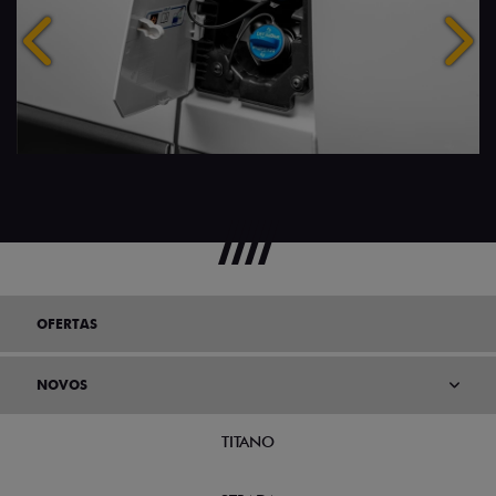
Anterior
Próx
OFERTAS
NOVOS
TITANO