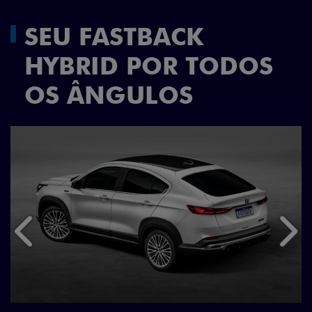
SEU FASTBACK
HYBRID POR TODOS
OS ÂNGULOS
Anterior
Próx