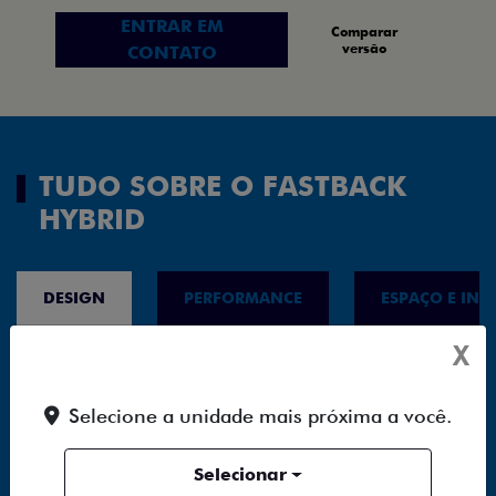
ENTRAR EM
Comparar
versão
CONTATO
TUDO SOBRE O FASTBACK
HYBRID
DESIGN
PERFORMANCE
ESPAÇO E INT
X
Selecione a unidade mais próxima a você.
Selecionar