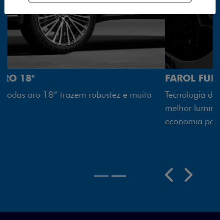
FAROL FULL LED
Tecnologia dos faróis totalmente em LED garante
melhor luminosidade, maior durabilidade e mais
economia para você.
Previous
Next