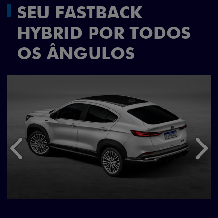
SEU FASTBACK
HYBRID POR TODOS
OS ÂNGULOS
Anterior
Próx