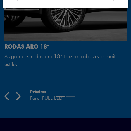
FAROL FULL LED
Tecnologia dos faróis tot
melhor luminosidade, maio
18” trazem robustez e muito
economia para você.
Previous
Next