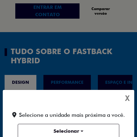
ENTRAR EM
Comparar
versão
CONTATO
TUDO SOBRE O FASTBACK
HYBRID
DESIGN
PERFORMANCE
ESPAÇO E INT
X
Selecione a unidade mais próxima a você.
Selecionar