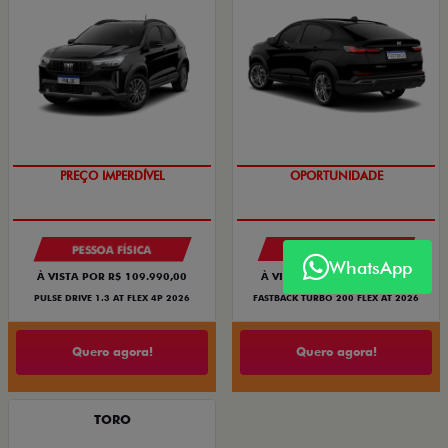
PREÇO IMPERDÍVEL
OPORTUNIDADE
PESSOA FÍSICA
PESSOA FÍSICA
WhatsApp
À VISTA POR R$ 109.990,00
À VISTA POR R$ 119.990,00
PULSE DRIVE 1.3 AT FLEX 4P 2026
FASTBACK TURBO 200 FLEX AT 2026
Quero agora!
Quero agora!
TORO