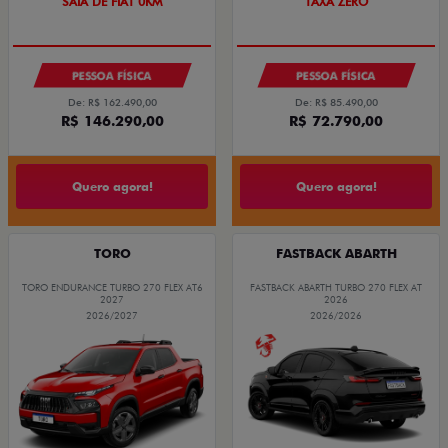
SAIA DE FIAT 0KM
TAXA ZERO
PESSOA FÍSICA
PESSOA FÍSICA
De: R$ 162.490,00
De: R$ 85.490,00
R$ 146.290,00
R$ 72.790,00
Quero agora!
Quero agora!
TORO
FASTBACK ABARTH
TORO ENDURANCE TURBO 270 FLEX AT6
FASTBACK ABARTH TURBO 270 FLEX AT
2027
2026
2026/2027
2026/2026