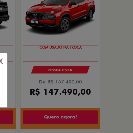
COM USADO NA TROCA
X
PESSOA FÍSICA
De: R$ 167.490,00
00
R$ 147.490,00
Quero agora!