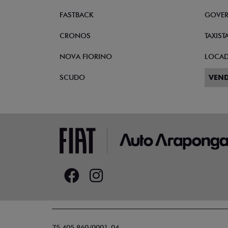
FASTBACK
GOVE
CRONOS
TAXIST
NOVA FIORINO
LOCA
SCUDO
VEND
75.405.860/0001-04