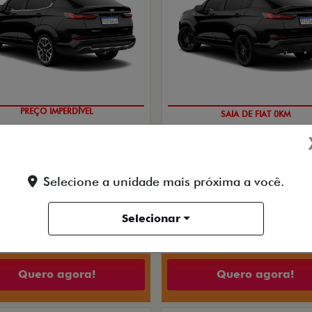
PREÇO IMPERDÍVEL
SAIA DE FIAT 0KM
PESSOA FÍSICA
PESSOA FÍSICA
Selecione a unidade mais próxima a você.
RADA DE R$ 107.443,00
De: R$ 183.490,00
PARCELAS DE R$ 2.820,83
R$ 156.490,
Selecionar
ACK LIMITED EDITION TURBO 270
FLEX AT 2026
Quero agora!
Quero agora!