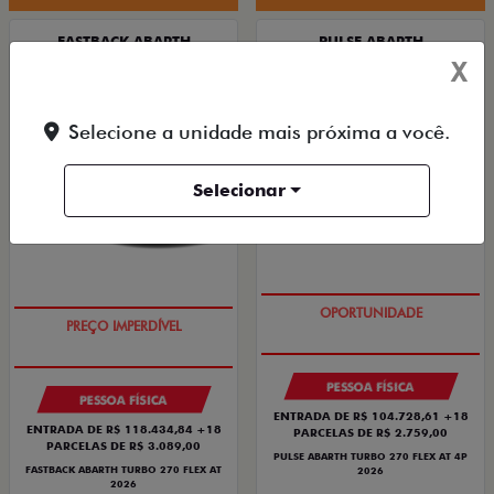
FASTBACK ABARTH
PULSE ABARTH
X
FASTBACK ABARTH TURBO 270 FLEX AT
PULSE ABARTH TURBO 270 FLEX AT 4P 2026
2026
2026/2026
2026/2026
Selecione a unidade mais próxima a você.
Selecionar
TAXA ZERO
TAXA ZERO
PESSOA FÍSICA
PESSOA FÍSICA
ENTRADA DE R$ 104.728,61 +18
ENTRADA DE R$ 118.434,84 +18
PARCELAS DE R$ 2.759,00
PARCELAS DE R$ 3.089,00
PULSE ABARTH TURBO 270 FLEX AT 4P
FASTBACK ABARTH TURBO 270 FLEX AT
2026
2026