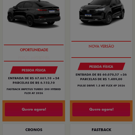
PREÇO IMPERDÍVEL
PREÇO IMPERDÍVEL
PESSOA FÍSICA
PESSOA FÍSICA
ENTRADA DE R$ 60.070,57 +36
ENTRADA DE R$ 67.661,10 +24
PARCELAS DE R$ 1.489,00
PARCELAS DE R$ 6.152,10
PULSE DRIVE 1.3 MT FLEX 4P 2026
FASTBACK IMPETUS TURBO 200 HYBRID
FLEX AT 2026
Quero agora!
Quero agora!
CRONOS
FASTBACK