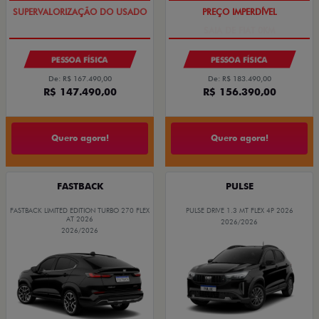
COM USADO NA TROCA
SAIA DE FIAT 0KM
PESSOA FÍSICA
PESSOA FÍSICA
De: R$ 167.490,00
De: R$ 183.490,00
R$ 147.490,00
R$ 156.390,00
Quero agora!
Quero agora!
FASTBACK
PULSE
FASTBACK LIMITED EDITION TURBO 270 FLEX
PULSE DRIVE 1.3 MT FLEX 4P 2026
AT 2026
2026/2026
2026/2026