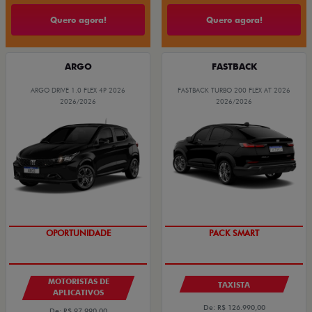
Quero agora!
Quero agora!
ARGO
FASTBACK
ARGO DRIVE 1.0 FLEX 4P 2026
FASTBACK TURBO 200 FLEX AT 2026
2026/2026
2026/2026
OPORTUNIDADE
PACK SMART
MOTORISTAS DE
TAXISTA
APLICATIVOS
De: R$ 126.990,00
De: R$ 97.990,00