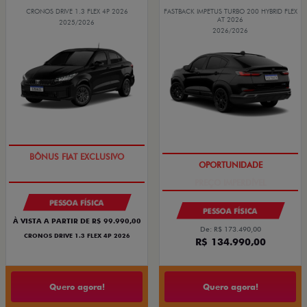
CRONOS DRIVE 1.3 FLEX 4P 2026
FASTBACK IMPETUS TURBO 200 HYBRID FLEX
AT 2026
2025/2026
2026/2026
SUPER DESCONTO
PREÇO IMPERDÍVEL
PESSOA FÍSICA
PESSOA FÍSICA
À VISTA A PARTIR DE R$ 99.990,00
De: R$ 173.490,00
CRONOS DRIVE 1.3 FLEX 4P 2026
R$ 134.990,00
Quero agora!
Quero agora!