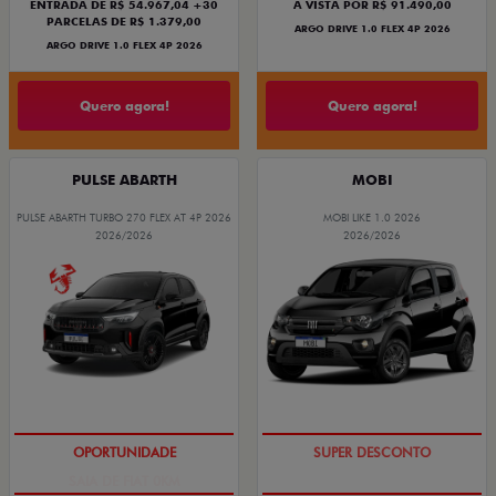
ENTRADA DE R$ 54.967,04 +30
À VISTA POR R$ 91.490,00
PARCELAS DE R$ 1.379,00
ARGO DRIVE 1.0 FLEX 4P 2026
ARGO DRIVE 1.0 FLEX 4P 2026
Quero agora!
Quero agora!
PULSE ABARTH
MOBI
PULSE ABARTH TURBO 270 FLEX AT 4P 2026
MOBI LIKE 1.0 2026
2026/2026
2026/2026
SAIA DE FIAT 0KM
TAXA ZERO