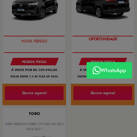
PREÇO IMPERDÍVEL
OPORTUNIDADE
PESSOA FÍSICA
PESSOA FÍSICA
WhatsApp
À VISTA POR R$ 109.990,00
À VISTA POR R$ 119.990,00
PULSE DRIVE 1.3 AT FLEX 4P 2026
FASTBACK TURBO 200 FLEX AT 2026
Quero agora!
Quero agora!
TORO
TORO FREEDOM TURBO 270 FLEX AT6 2027
2026/2027