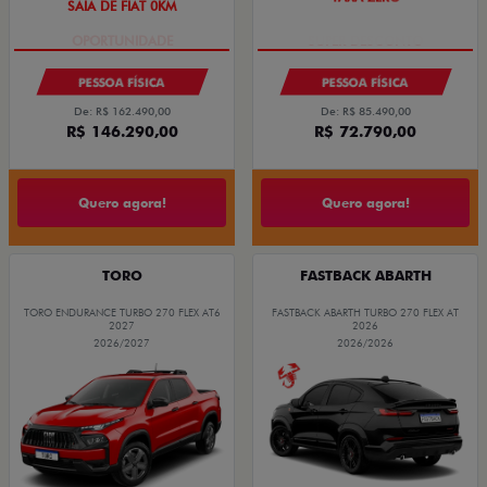
SAIA DE FIAT 0KM
TAXA ZERO
PESSOA FÍSICA
PESSOA FÍSICA
De: R$ 162.490,00
De: R$ 85.490,00
R$ 146.290,00
R$ 72.790,00
Quero agora!
Quero agora!
TORO
FASTBACK ABARTH
TORO ENDURANCE TURBO 270 FLEX AT6
FASTBACK ABARTH TURBO 270 FLEX AT
2027
2026
2026/2027
2026/2026