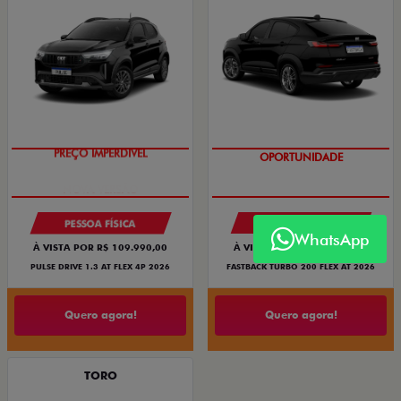
PREÇO IMPERDÍVEL
OPORTUNIDADE
PESSOA FÍSICA
PESSOA FÍSICA
WhatsApp
À VISTA POR R$ 109.990,00
À VISTA POR R$ 119.990,00
PULSE DRIVE 1.3 AT FLEX 4P 2026
FASTBACK TURBO 200 FLEX AT 2026
Quero agora!
Quero agora!
TORO