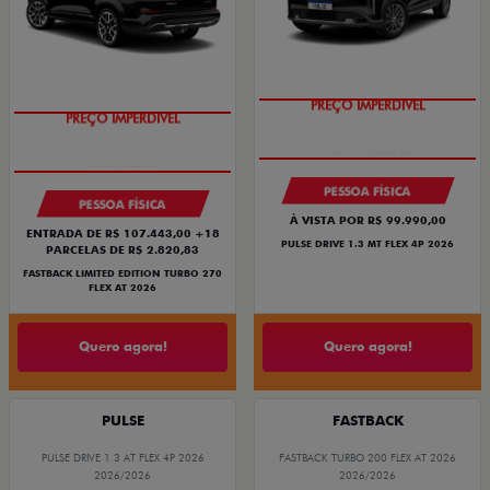
PREÇO IMPERDÍVEL
PREÇO IMPERDÍVEL
PESSOA FÍSICA
PESSOA FÍSICA
À VISTA POR R$ 99.990,00
ENTRADA DE R$ 107.443,00 +18
PULSE DRIVE 1.3 MT FLEX 4P 2026
PARCELAS DE R$ 2.820,83
FASTBACK LIMITED EDITION TURBO 270
FLEX AT 2026
Quero agora!
Quero agora!
PULSE
FASTBACK
PULSE DRIVE 1.3 AT FLEX 4P 2026
FASTBACK TURBO 200 FLEX AT 2026
2026/2026
2026/2026