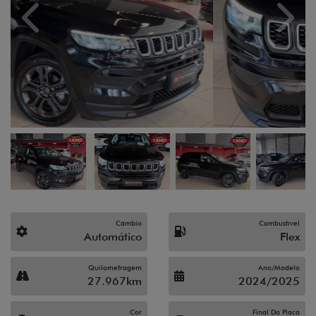
Previous
Next
Câmbio
Combustível
Automático
Flex
Quilometragem
Ano/Modelo
27.967km
2024/2025
Cor
Final Da Placa