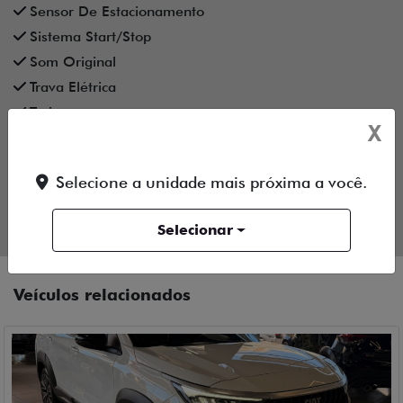
Sensor De Estacionamento
Sistema Start/Stop
Som Original
Trava Elétrica
Turbo
X
Vidros Elétricos
Vidros Elétricos Nas 4P
Selecione a unidade mais próxima a você.
Volante Escamoteável
Único Dono
Selecionar
Veículos relacionados