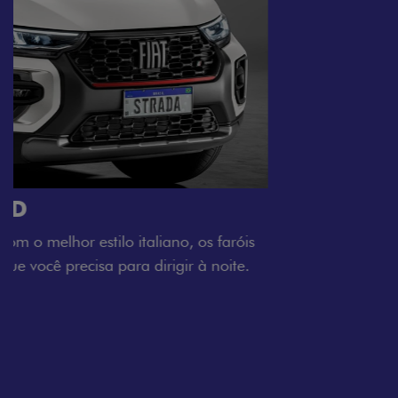
O VERDADEIRO 5 LUGARES E 4
PORTAS
Todo mundo pode viajar confortável na Fiat Strada,
que conta com cabine dupla de 5 lugares e 4 portas.
Próximo
Previous
Next
Espaço e conforto