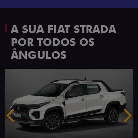
A SUA FIAT STRADA
POR TODOS OS
ÂNGULOS
Anterior
Próx