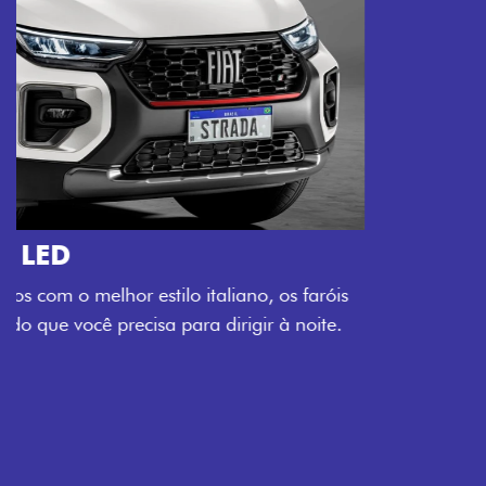
O VERDADEIRO 5 LUGARES E 4
PORTAS
Todo mundo pode viajar confortável na Fiat Strada,
que conta com cabine dupla de 5 lugares e 4 portas.
Próximo
Previous
Next
Espaço e conforto