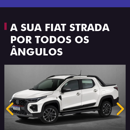
A SUA FIAT STRADA
POR TODOS OS
ÂNGULOS
Anterior
Próx