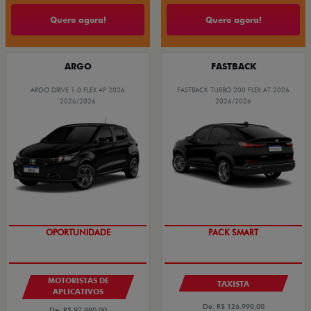
Quero agora!
Quero agora!
ARGO
FASTBACK
ARGO DRIVE 1.0 FLEX 4P 2026
FASTBACK TURBO 200 FLEX AT 2026
2026/2026
2026/2026
OPORTUNIDADE
PACK SMART
MOTORISTAS DE
TAXISTA
APLICATIVOS
De: R$ 126.990,00
De: R$ 97.990,00