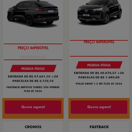
PREÇO IMPERDÍVEL
PREÇO IMPERDÍVEL
PESSOA FÍSICA
PESSOA FÍSICA
ENTRADA DE R$ 60.070,57 +36
ENTRADA DE R$ 67.661,10 +24
PARCELAS DE R$ 1.489,00
PARCELAS DE R$ 6.152,10
PULSE DRIVE 1.3 MT FLEX 4P 2026
FASTBACK IMPETUS TURBO 200 HYBRID
FLEX AT 2026
Quero agora!
Quero agora!
CRONOS
FASTBACK