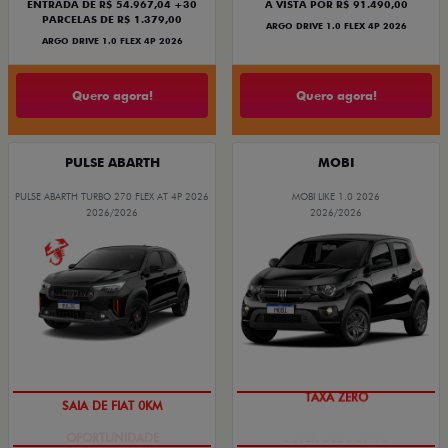
ENTRADA DE R$ 54.967,04 +30
À VISTA POR R$ 91.490,00
PARCELAS DE R$ 1.379,00
ARGO DRIVE 1.0 FLEX 4P 2026
ARGO DRIVE 1.0 FLEX 4P 2026
Quero agora!
Quero agora!
PULSE ABARTH
MOBI
PULSE ABARTH TURBO 270 FLEX AT 4P 2026
MOBI LIKE 1.0 2026
2026/2026
2026/2026
SAIA DE FIAT 0KM
TAXA ZERO