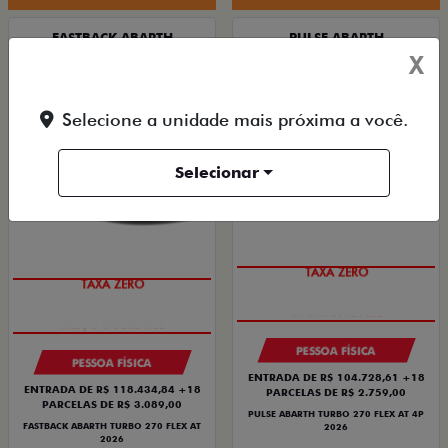
FASTBACK ABARTH
PULSE ABARTH
X
FASTBACK ABARTH TURBO 270 FLEX AT
PULSE ABARTH TURBO 270 FLEX AT 4P 2026
2026
2026/2026
2026/2026
Selecione a unidade mais próxima a você.
Selecionar
TAXA ZERO
TAXA ZERO
PESSOA FÍSICA
PESSOA FÍSICA
ENTRADA DE R$ 104.728,61 +18
ENTRADA DE R$ 118.434,84 +18
PARCELAS DE R$ 2.759,00
PARCELAS DE R$ 3.089,00
PULSE ABARTH TURBO 270 FLEX AT 4P
FASTBACK ABARTH TURBO 270 FLEX AT
2026
2026