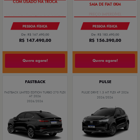
COM USADO NA TROCA
SAIA DE FIAT 0KM
PESSOA FÍSICA
PESSOA FÍSICA
De: R$ 167.490,00
De: R$ 183.490,00
R$ 147.490,00
R$ 156.390,00
Quero agora!
Quero agora!
FASTBACK
PULSE
FASTBACK LIMITED EDITION TURBO 270 FLEX
PULSE DRIVE 1.3 MT FLEX 4P 2026
AT 2026
2026/2026
2026/2026