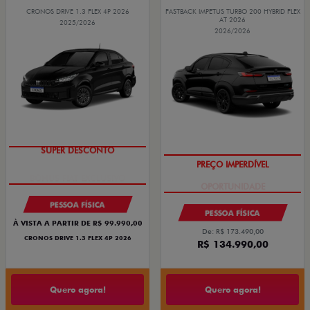
CRONOS DRIVE 1.3 FLEX 4P 2026
FASTBACK IMPETUS TURBO 200 HYBRID FLEX
AT 2026
2025/2026
2026/2026
SUPER DESCONTO
PREÇO IMPERDÍVEL
PESSOA FÍSICA
PESSOA FÍSICA
À VISTA A PARTIR DE R$ 99.990,00
De: R$ 173.490,00
CRONOS DRIVE 1.3 FLEX 4P 2026
R$ 134.990,00
Quero agora!
Quero agora!