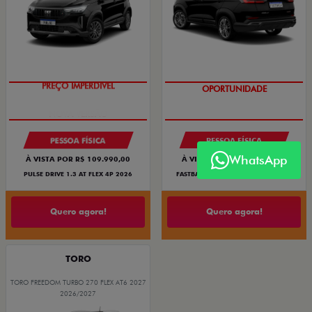
PREÇO IMPERDÍVEL
OPORTUNIDADE
PESSOA FÍSICA
PESSOA FÍSICA
WhatsApp
À VISTA POR R$ 109.990,00
À VISTA POR R$ 119.990,00
PULSE DRIVE 1.3 AT FLEX 4P 2026
FASTBACK TURBO 200 FLEX AT 2026
Quero agora!
Quero agora!
TORO
TORO FREEDOM TURBO 270 FLEX AT6 2027
2026/2027