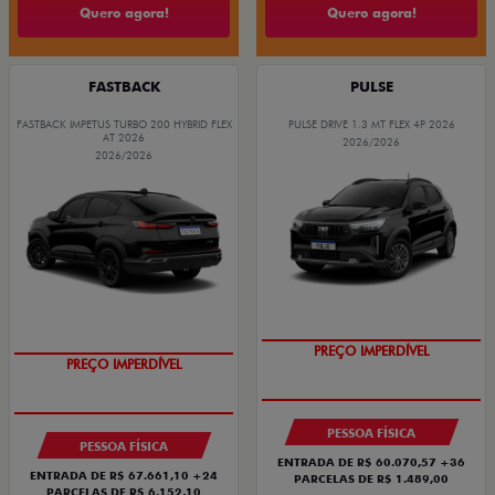
Quero agora!
Quero agora!
FASTBACK
PULSE
FASTBACK IMPETUS TURBO 200 HYBRID FLEX
PULSE DRIVE 1.3 MT FLEX 4P 2026
AT 2026
2026/2026
2026/2026
OPORTUNIDADE
PREÇO IMPERDÍVEL
PREÇO IMPERDÍVEL
OPORTUNIDADE
PESSOA FÍSICA
PESSOA FÍSICA
ENTRADA DE R$ 60.070,57 +36
ENTRADA DE R$ 67.661,10 +24
PARCELAS DE R$ 1.489,00
PARCELAS DE R$ 6.152,10