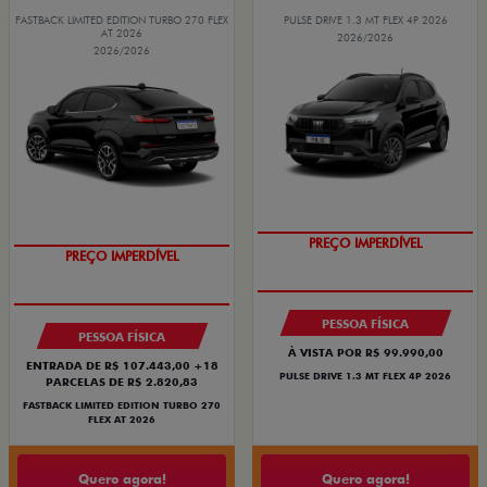
FASTBACK LIMITED EDITION TURBO 270 FLEX
PULSE DRIVE 1.3 MT FLEX 4P 2026
AT 2026
2026/2026
2026/2026
OPORTUNIDADE
COM USADO NA TROCA
PREÇO IMPERDÍVEL
PREÇO IMPERDÍVEL
PESSOA FÍSICA
PESSOA FÍSICA
À VISTA POR R$ 99.990,00
ENTRADA DE R$ 107.443,00 +18
PULSE DRIVE 1.3 MT FLEX 4P 2026
PARCELAS DE R$ 2.820,83
FASTBACK LIMITED EDITION TURBO 270
FLEX AT 2026
Quero agora!
Quero agora!