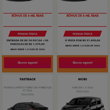
TAXA ZERO
TAXA ZERO
BÔNUS DE 6 MIL REAIS
BÔNUS DE 6 MIL REAIS
PESSOA FÍSICA
PESSOA FÍSICA
ENTRADA DE R$ 54.967,04 +30
À VISTA POR R$ 91.490,00
PARCELAS DE R$ 1.379,00
ARGO DRIVE 1.0 FLEX 4P 2026
ARGO DRIVE 1.0 FLEX 4P 2026
Quero agora!
Quero agora!
FASTBACK
MOBI
FASTBACK IMPETUS TURBO 200 HYBRID FLEX
MOBI LIKE 1.0 2026
AT 2026
2026/2026
2026/2026