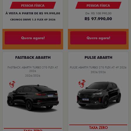
PESSOA FÍSICA
PESSOA FÍSICA
À VISTA A PARTIR DE R$ 99.990,00
De: R$ 108.990,00
R$ 97.990,00
CRONOS DRIVE 1.3 FLEX 4P 2026
Quero agora!
Quero agora!
FASTBACK ABARTH
PULSE ABARTH
FASTBACK ABARTH TURBO 270 FLEX AT
PULSE ABARTH TURBO 270 FLEX AT 4P 2026
2026
2026/2026
2026/2026
SAIA DE FIAT 0KM
SAIA DE FIAT 0KM
TAXA ZERO