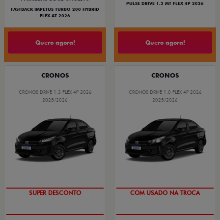
PULSE DRIVE 1.3 MT FLEX 4P 2026
FASTBACK IMPETUS TURBO 200 HYBRID
FLEX AT 2026
Quero agora!
Quero agora!
CRONOS
CRONOS
CRONOS DRIVE 1.3 FLEX 4P 2026
CRONOS DRIVE 1.0 FLEX 4P 2026
2025/2026
2025/2026
BÔNUS DE ATÉ R$ 14 MIL
SUPER DESCONTO
SUPER DESCONTO
COM USADO NA TROCA