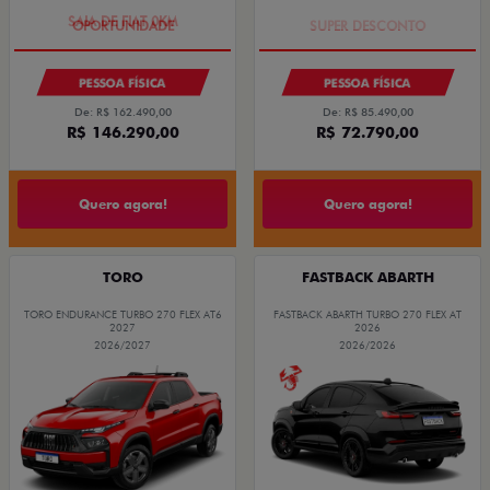
SAIA DE FIAT 0KM
TAXA ZERO
PESSOA FÍSICA
PESSOA FÍSICA
De: R$ 162.490,00
De: R$ 85.490,00
R$ 146.290,00
R$ 72.790,00
Quero agora!
Quero agora!
TORO
FASTBACK ABARTH
TORO ENDURANCE TURBO 270 FLEX AT6
FASTBACK ABARTH TURBO 270 FLEX AT
2027
2026
2026/2027
2026/2026