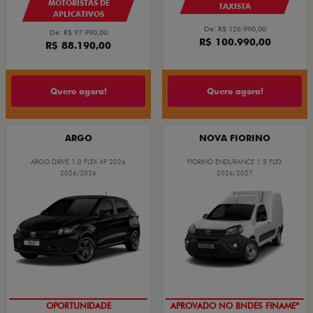
MOTORISTAS DE
TAXISTA
APLICATIVOS
De: R$ 126.990,00
De: R$ 97.990,00
R$ 100.990,00
R$ 88.190,00
Quero agora!
Quero agora!
ARGO
NOVA FIORINO
ARGO DRIVE 1.0 FLEX 4P 2026
FIORINO ENDURANCE 1.3 FLEX
2026/2026
2026/2027
OPORTUNIDADE
APROVADO NO BNDES FINAME*