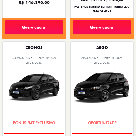
PARCELAS DE R$ 2.820,83
R$ 146.290,00
FASTBACK LIMITED EDITION TURBO 270
FLEX AT 2026
Quero agora!
Quero agora!
CRONOS
ARGO
CRONOS DRIVE 1.3 FLEX 4P 2026
ARGO DRIVE 1.0 FLEX 4P 2026
2025/2026
2026/2026
SUPER DESCONTO
BÔNUS DE 6 MIL REAIS