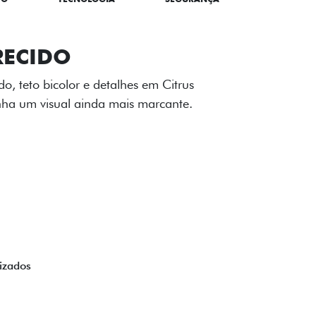
TILIZADOS
apô e nas laterais reforçam a identidade
á de comemorativa.