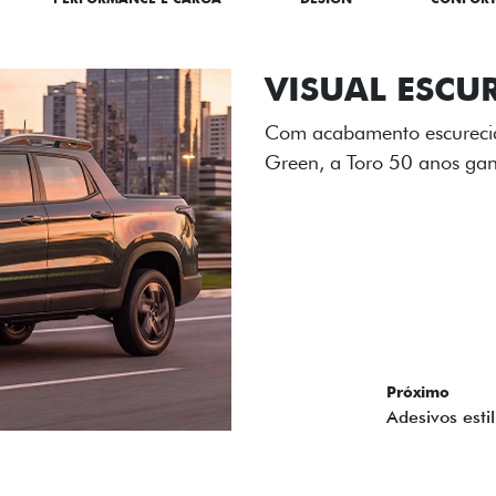
ADESIVOS ES
Os adesivos aplicados no c
única dessa edição para l
Próximo
Previous
Next