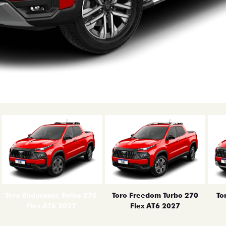
erior
Toro Endurance Turbo 270
Toro Freedom Turbo 270
To
Flex AT6 2027
Flex AT6 2027