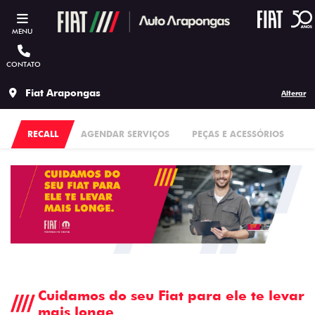
MENU
CONTATO
Fiat Arapongas
Alterar
RECALL
AGENDAR SERVIÇOS
PEÇAS E ACESSÓRIOS
Cuidamos do seu Fiat para ele te levar
mais longe