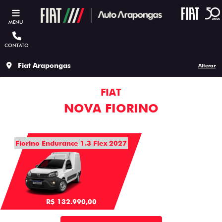
MENU
CONTATO
Fiat Arapongas
Alterar
FIAT
NOVA FIORINO
Fiorino Endurance 1.3 Flex 2027
R$ 132.990,00