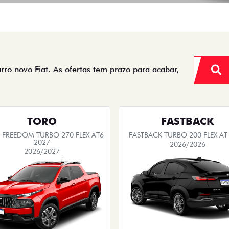
arro novo Fiat. As ofertas tem prazo para acabar,
TORO
FASTBACK
FREEDOM TURBO 270 FLEX AT6
FASTBACK TURBO 200 FLEX AT
2027
2026/2026
2026/2027