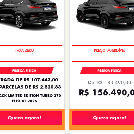
PREÇO IMPERDÍVEL
SAIA DE FIAT 0KM
PESSOA FÍSICA
PESSOA FÍSICA
RADA DE R$ 107.443,00
De: R$ 183.490,00
PARCELAS DE R$ 2.820,83
R$ 156.490,
ACK LIMITED EDITION TURBO 270
FLEX AT 2026
Quero agora!
Quero agora!