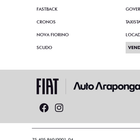
FASTBACK
GOVE
CRONOS
TAXIST
NOVA FIORINO
LOCA
SCUDO
VEND
75.405.860/0001-04