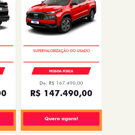
COM USADO NA TROCA
PESSOA FÍSICA
De: R$ 167.490,00
00
R$ 147.490,00
Quero agora!