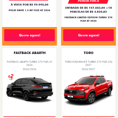
PESSOA FÍSICA
À VISTA POR R$ 99.990,00
ENTRADA DE R$ 107.443,00 +18
PULSE DRIVE 1.3 MT FLEX 4P 2026
PARCELAS DE R$ 2.820,83
FASTBACK LIMITED EDITION TURBO 270
FLEX AT 2026
Quero agora!
Quero agora!
FASTBACK ABARTH
TORO
FASTBACK ABARTH TURBO 270 FLEX AT
TORO ENDURANCE TURBO 270 FLEX AT6
2026
2027
2026/2026
2026/2027