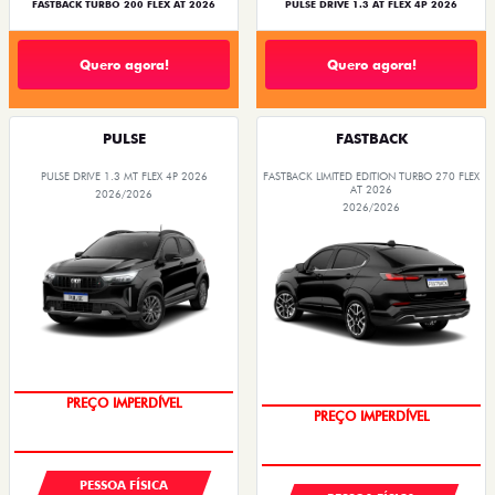
FASTBACK TURBO 200 FLEX AT 2026
PULSE DRIVE 1.3 AT FLEX 4P 2026
Quero agora!
Quero agora!
PULSE
FASTBACK
PULSE DRIVE 1.3 MT FLEX 4P 2026
FASTBACK LIMITED EDITION TURBO 270 FLEX
AT 2026
2026/2026
2026/2026
PREÇO IMPERDÍVEL
PREÇO IMPERDÍVEL
PESSOA FÍSICA