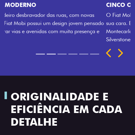
CINCO OPÇÕES DE CORES
O Fiat Mobi tem sempre uma opção de cor que é a
sua cara. Escolha entre o Preto Vulcano, Vermelho
Montecarlo, Branco Banchisa, Prata Bari e Cinza
Silverstone.
Próximo
Previous
Next
Rodas de liga leve
ORIGINALIDADE E
EFICIÊNCIA EM CADA
DETALHE