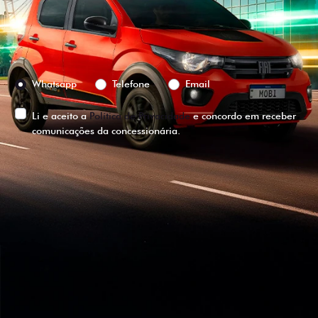
Versão escolhida
Preferência de contato:
Whatsapp
Telefone
Email
Li e aceito a
Política de Privacidade
e concordo em receber
comunicações da concessionária.
ENTRAR EM CONTATO
VISUALIZE O
VEÍCULO EM
360°