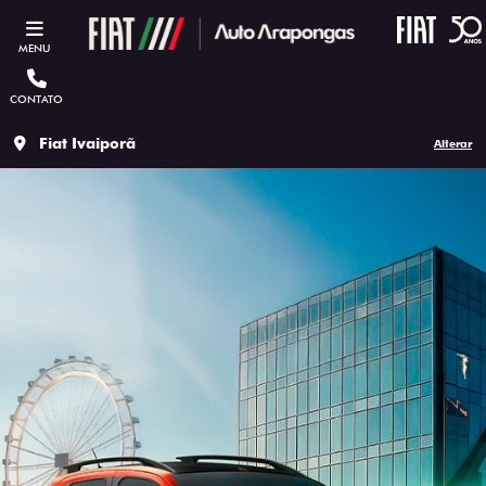
MENU
CONTATO
Fiat Ivaiporã
Alterar
ESTOU INTERESSADO