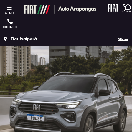
MENU
CONTATO
Fiat Ivaiporã
Alterar