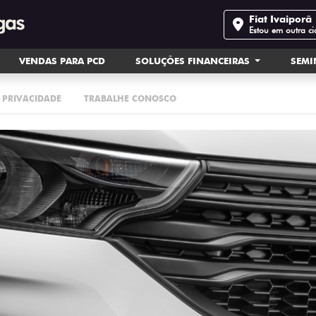
Fiat Ivaiporã
Estou em outra c
VENDAS PARA PCD
SOLUÇÕES FINANCEIRAS
SEM
E PRIVACIDADE
TRABALHE CONOSCO