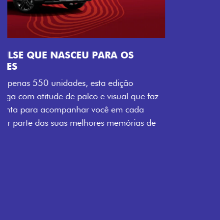
Próximo
Previous
Next
Tecnologia que acompanha o seu ritmo
VISUAL COM ENERGIA LOLLABR
Se liga no que compõe a identidade exclusiva do
festival: série numerada, adesivo lateral LollaBR e a
soleira temática que reforçam a exclusividade,
enquanto os detalhes escurecidos, o teto bicolor e as
rodas de liga-leve aro 16” em preto brilhante
completam o visual com ainda mais estilo.