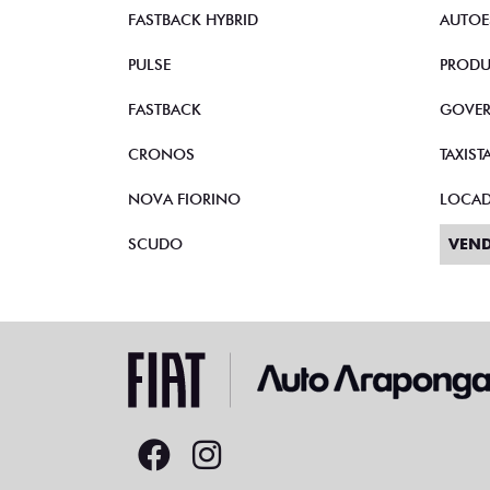
STRADA
VEND
TORO
CNPJ 
FASTBACK HYBRID
AUTOE
PULSE
PRODU
FASTBACK
GOVE
CRONOS
TAXIST
NOVA FIORINO
LOCA
SCUDO
VEND