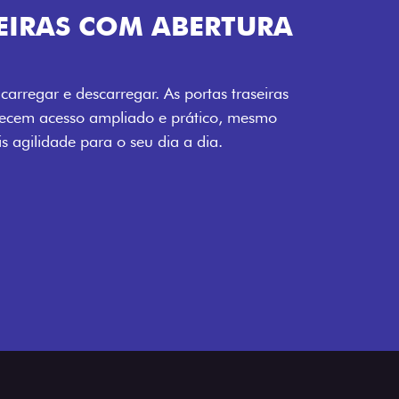
RA
ras
mo