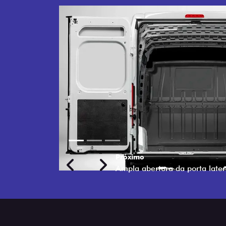
POR
DE 
Mais fac
com abe
em espa
Previous
Next