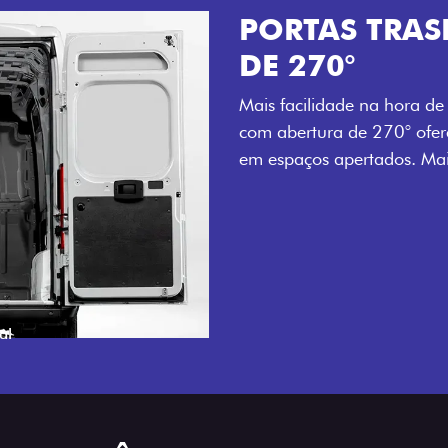
TAS TRASEIRAS COM ABERTU
270°
ilidade na hora de carregar e descarregar. As portas trasei
rtura de 270° oferecem acesso ampliado e prático, mes
ços apertados. Mais agilidade para o seu dia a dia.