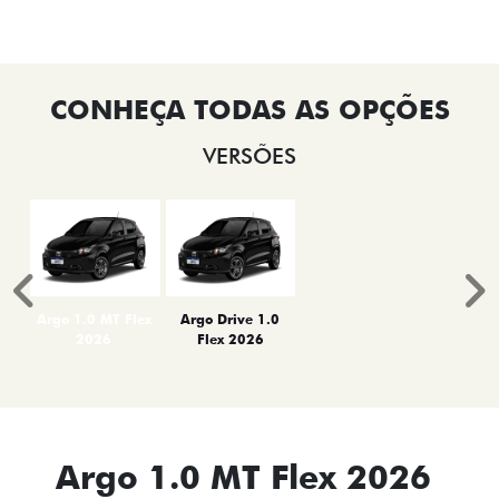
VERSÕES
Anterior
P
Argo 1.0 MT Flex
Argo Drive 1.0
2026
Flex 2026
Argo 1.0 MT Flex 2026