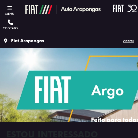
MENU
CONTATO
Fiat Arapongas
Alterar
ESTOU INTERESSADO