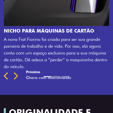
CHAVE COM TELECOMAND
Agora, a chave da sua nova Fiorin
S DE CARTÃO
veículo também à distância, e nã
 para ser sua grande
fechadura. São detalhes como ess
 Por isso, ela agora
mais fluidez para o seu dia de tra
vo para a sua máquina
Previous
Next
r” a maquininha dentro
ORIGINALIDADE E