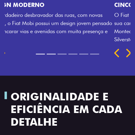
CINCO OPÇÕES DE CORES
O Fiat Mobi tem sempre uma opção de cor que é a
sua cara. Escolha entre o Preto Vulcano, Vermelho
Montecarlo, Branco Banchisa, Prata Bari e Cinza
Silverstone.
Próximo
Previous
Next
Rodas de liga leve
ORIGINALIDADE E
EFICIÊNCIA EM CADA
DETALHE