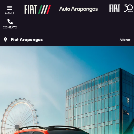
MENU
CONTATO
Fiat Arapongas
Alterar
ESTOU INTERESSADO