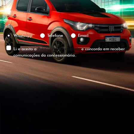
Versão escolhida
Preferência de contato:
Whatsapp
Telefone
Email
Li e aceito a
Política de Privacidade
e concordo em receber
comunicações da concessionária.
ENTRAR EM CONTATO
VISUALIZE O
VEÍCULO EM
360°