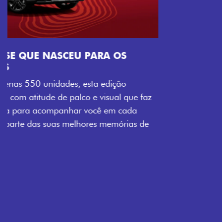
Próximo
Previous
Next
Tecnologia que acompanha o seu ritmo
VISUAL COM ENERGIA LOLLABR
Se liga no que compõe a identidade exclusiva do
festival: série numerada, adesivo lateral LollaBR e a
soleira temática que reforçam a exclusividade,
enquanto os detalhes escurecidos, o teto bicolor e as
rodas de liga-leve aro 16” em preto brilhante
completam o visual com ainda mais estilo.