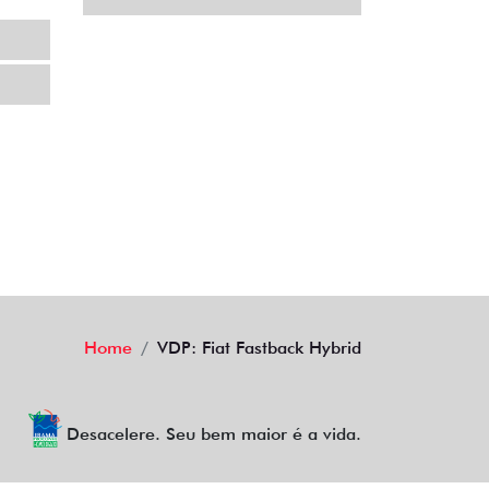
Home
VDP: Fiat Fastback Hybrid
Desacelere. Seu bem maior é a vida.