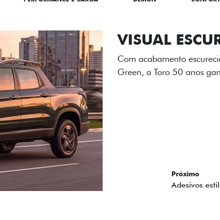
ADESIVOS ES
Os adesivos aplicados no c
única dessa edição para l
Próximo
Previous
Next