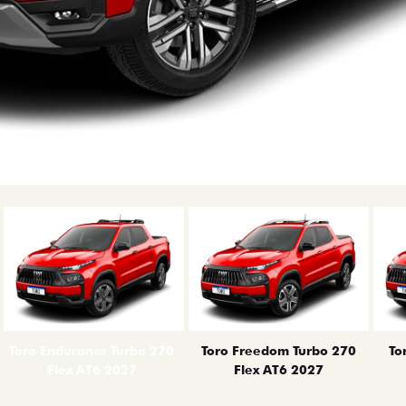
erior
Toro Endurance Turbo 270
Toro Freedom Turbo 270
To
Flex AT6 2027
Flex AT6 2027