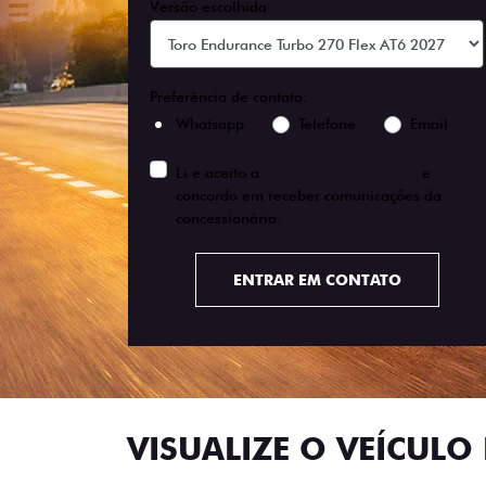
Versão escolhida
Preferência de contato:
Whatsapp
Telefone
Email
Li e aceito a
Política de Privacidade
e
concordo em receber comunicações da
concessionária.
ENTRAR EM CONTATO
VISUALIZE O VEÍCULO 