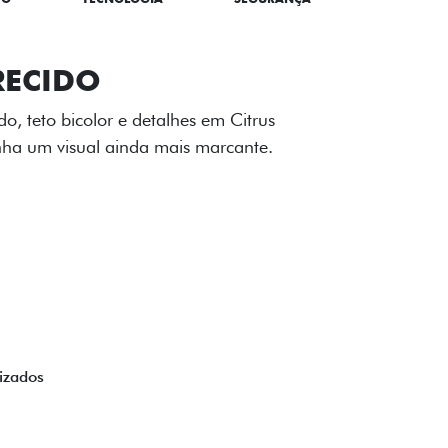
TILIZADOS
apô e nas laterais reforçam a identidade
á de comemorativa.