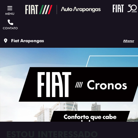
MENU
CONTATO
Fiat Arapongas
Alterar
ESTOU INTERESSADO