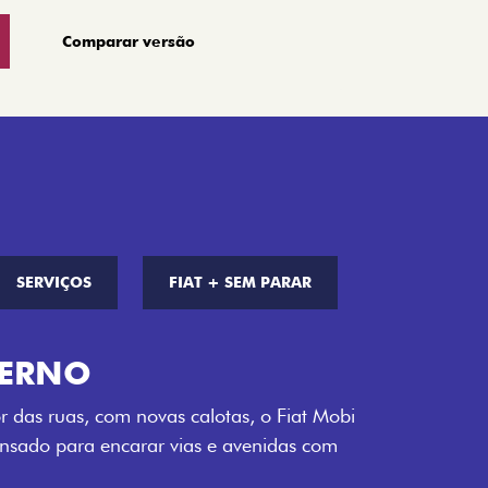
Comparar versão
SERVIÇOS
FIAT + SEM PARAR
S DE CORES
a opção de cor que é a sua cara. Escolha
melho Montecarlo, Branco Banchisa, Prata