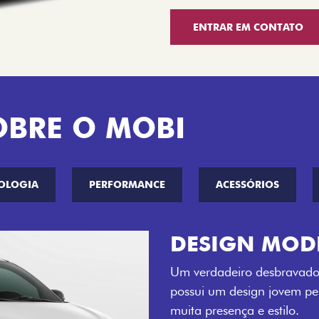
ENTRAR EM CONTATO
OBRE O MOBI
OLOGIA
PERFORMANCE
ACESSÓRIOS
CINCO OPÇÕE
O Fiat Mobi tem sempre um
entre o Preto Vulcano, Ver
Bari e Cinza Silverstone.