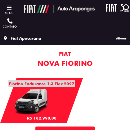
MENU
CONTATO
Fiat Apucarana
Alterar
FIAT
NOVA FIORINO
Fiorino Endurance 1.3 Flex 2027
R$ 132.990,00