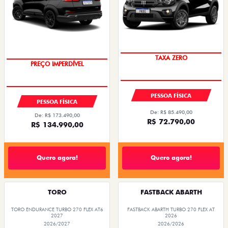
TAXA ZERO
PREÇO IMPERDÍVEL
PESSOA FÍSICA
PESSOA FÍSICA
De: R$ 85.490,00
De: R$ 173.490,00
R$ 72.790,00
R$ 134.990,00
Quero agora!
Quero agora!
TORO
FASTBACK ABARTH
TORO ENDURANCE TURBO 270 FLEX AT6
FASTBACK ABARTH TURBO 270 FLEX AT
2027
2026
2026/2027
2026/2026