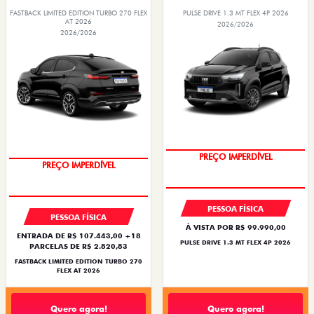
FASTBACK LIMITED EDITION TURBO 270 FLEX
PULSE DRIVE 1.3 MT FLEX 4P 2026
AT 2026
2026/2026
2026/2026
PREÇO IMPERDÍVEL
PREÇO IMPERDÍVEL
PESSOA FÍSICA
PESSOA FÍSICA
À VISTA POR R$ 99.990,00
ENTRADA DE R$ 107.443,00 +18
PULSE DRIVE 1.3 MT FLEX 4P 2026
PARCELAS DE R$ 2.820,83
FASTBACK LIMITED EDITION TURBO 270
FLEX AT 2026
Quero agora!
Quero agora!