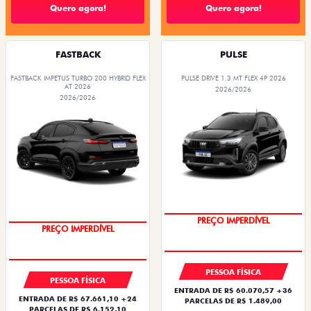
Quero agora!
Quero agora!
FASTBACK
PULSE
FASTBACK IMPETUS TURBO 200 HYBRID FLEX
PULSE DRIVE 1.3 MT FLEX 4P 2026
AT 2026
2026/2026
2026/2026
PREÇO IMPERDÍVEL
PREÇO IMPERDÍVEL
PESSOA FÍSICA
PESSOA FÍSICA
ENTRADA DE R$ 60.070,57 +36
ENTRADA DE R$ 67.661,10 +24
PARCELAS DE R$ 1.489,00
PARCELAS DE R$ 6.152,10