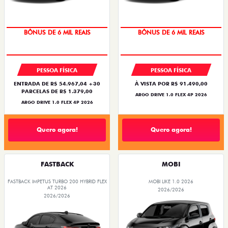
BÔNUS DE 6 MIL REAIS
BÔNUS DE 6 MIL REAIS
PESSOA FÍSICA
PESSOA FÍSICA
ENTRADA DE R$ 54.967,04 +30
À VISTA POR R$ 91.490,00
PARCELAS DE R$ 1.379,00
ARGO DRIVE 1.0 FLEX 4P 2026
ARGO DRIVE 1.0 FLEX 4P 2026
Quero agora!
Quero agora!
FASTBACK
MOBI
FASTBACK IMPETUS TURBO 200 HYBRID FLEX
MOBI LIKE 1.0 2026
AT 2026
2026/2026
2026/2026