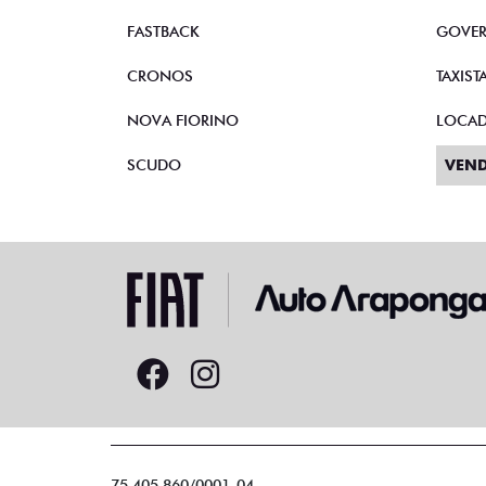
FASTBACK
GOVE
CRONOS
TAXIST
NOVA FIORINO
LOCA
SCUDO
VEND
75.405.860/0001-04