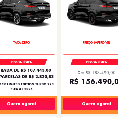
TAXA ZERO
PREÇO IMPERDÍVEL
PESSOA FÍSICA
PESSOA FÍSICA
RADA DE R$ 107.443,00
De: R$ 183.490,00
PARCELAS DE R$ 2.820,83
R$ 156.490,
ACK LIMITED EDITION TURBO 270
FLEX AT 2026
Quero agora!
Quero agora!