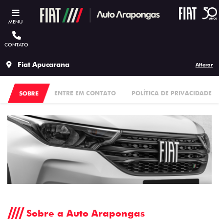
MENU
CONTATO
Fiat Apucarana
Alterar
SOBRE
ENTRE EM CONTATO
POLÍTICA DE PRIVACIDADE
Sobre a Auto Arapongas