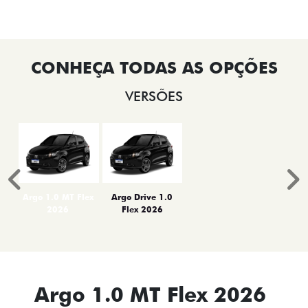
VERSÕES
Anterior
P
Argo 1.0 MT Flex
Argo Drive 1.0
2026
Flex 2026
Argo 1.0 MT Flex 2026