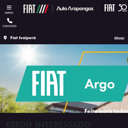
MENU
CONTATO
Fiat Ivaiporã
Alterar
ESTOU INTERESSADO