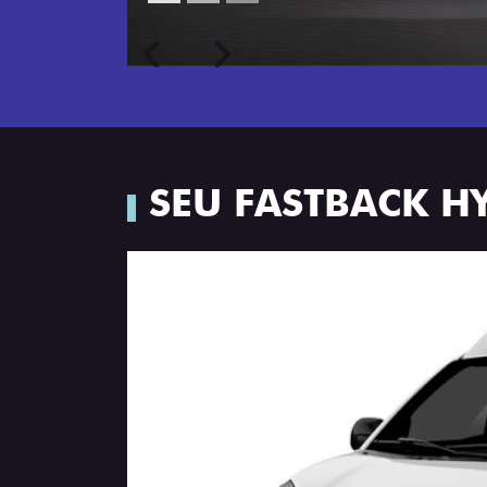
Próximo
Previous
Next
Porta-luvas com iluminação
SEU FASTBACK H