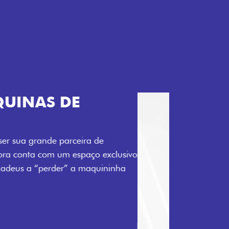
TELECOMANDO
a Fiorino pode abrir o veículo também à
ente pela fechadura. São detalhes como
 fluidez para o seu dia de trabalho.