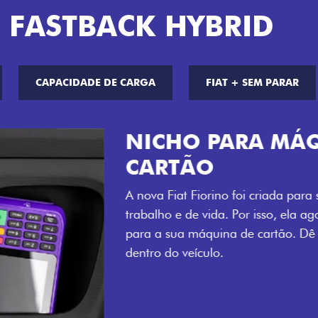
 FASTBACK HYBRID
CAPACIDADE DE CARGA
FIAT + SEM PARAR
CHAVE COM 
Agora, a chave da sua nov
distância, e não mais som
esse que trazem ainda mais