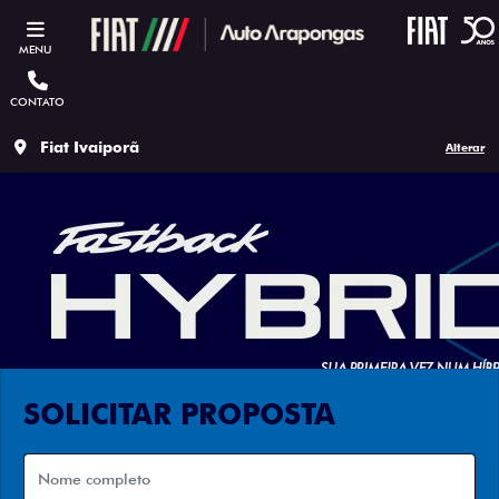
MENU
CONTATO
Fiat Ivaiporã
Alterar
SOLICITAR PROPOSTA