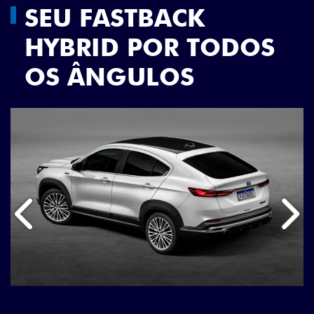
SEU FASTBACK
HYBRID POR TODOS
OS ÂNGULOS
Anterior
Próx