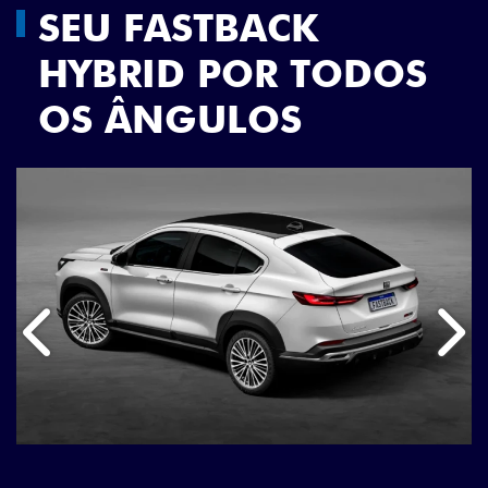
SEU FASTBACK
HYBRID POR TODOS
OS ÂNGULOS
Anterior
Próx