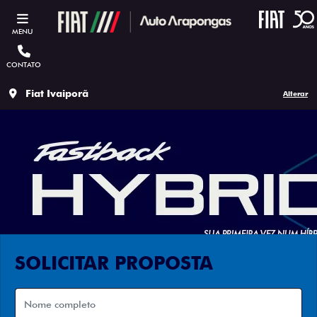
MENU
CONTATO
Fiat Ivaiporã
Alterar
SOLICITAR PROPOSTA